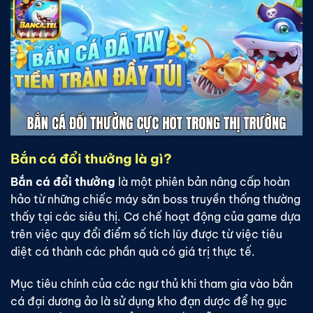
Bắn cá đổi thưởng là gì?
Bắn cá đổi thưởng
là một phiên bản nâng cấp hoàn
hảo từ những chiếc máy săn boss truyền thống thường
thấy tại các siêu thị. Cơ chế hoạt động của game dựa
trên việc quy đổi điểm số tích lũy được từ việc tiêu
diệt cá thành các phần quà có giá trị thực tế.
Mục tiêu chính của các ngư thủ khi tham gia vào bắn
cá đại dương ảo là sử dụng kho đạn dược để hạ gục