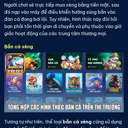
Người chơi sẽ trực tiếp mua xèng bằng tiền mặt, sau
đó nạp vào máy để điều khiển hướng súng bắn vào
đàn cá đang bơi lội. Tuy nhiên, hình thức này đòi hỏi
bạn phải tốn thời gian di chuyển và phụ thuộc vào giờ
giấc hoạt động của các trung tâm thương mại.
Bắn cá xèng
Tương tự như trên, thể loại
bắn cá xèng
cũng sử dụng