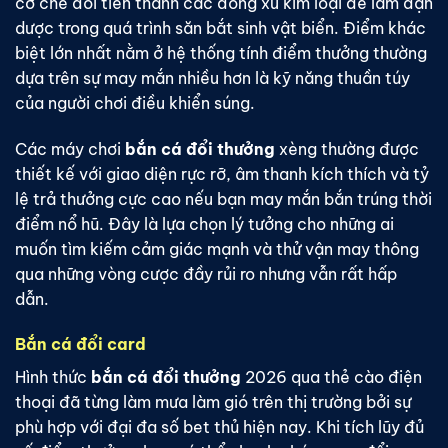
cơ chế đổi tiền thành các đồng xu kim loại để làm đạn
dược trong quá trình săn bắt sinh vật biển. Điểm khác
biệt lớn nhất nằm ở hệ thống tính điểm thưởng thường
dựa trên sự may mắn nhiều hơn là kỹ năng thuần túy
của người chơi điều khiển súng.
Các máy chơi
bắn cá đổi thưởng
xèng thường được
thiết kế với giao diện rực rỡ, âm thanh kích thích và tỷ
lệ trả thưởng cực cao nếu bạn may mắn bắn trúng thời
điểm nổ hũ. Đây là lựa chọn lý tưởng cho những ai
muốn tìm kiếm cảm giác mạnh và thử vận may thông
qua những vòng cược đầy rủi ro nhưng vẫn rất hấp
dẫn.
Bắn cá đổi card
Hình thức
bắn cá đổi thưởng
2026 qua thẻ cào điện
thoại đã từng làm mưa làm gió trên thị trường bởi sự
phù hợp với đại đa số bet thủ hiện nay. Khi tích lũy đủ