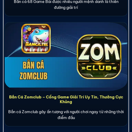
Bắn cá 68 Game Bài được nhiều người mệnh danh là thiên
đường giải trí
Bắn Cá Zomclub – Cổng Game Giải Trí Uy Tín, Thưởng Cực
Khủng
Bắn cá Zomclub gây ấn tượng với người chơi ngay từ những thời
điểm đầu