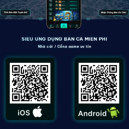
SIÊU ỨNG DỤNG BẮN CÁ MIỄN PHÍ
Nhà cái / Cổng game uy tín