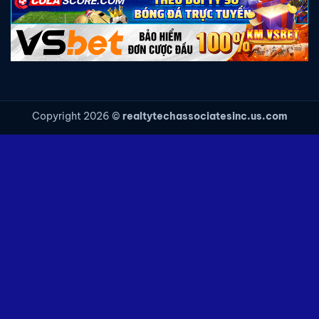
Copyright 2026 ©
realtytechassociatesinc.us.com