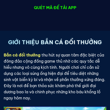
QUÉT MÃ ĐỂ TẢI APP
GIỚI THIỆU BẮN CÁ ĐỔI THƯỞNG
Bắn cá đổi thưởng
thu hút sự quan tâm đặc biệt của
đông đảo cộng đồng game thủ nhờ các quy tắc dễ
hiểu nhưng vô cùng kịch tính. Người chơi chỉ cần sử
dụng các loại súng ống hiện đại để tiêu diệt những
sinh vật biển kỳ bí và nhận về phần thưởng xứng đáng.
Đây là nơi để bạn thỏa sức khám phá thế giới đại
dương bao la và chinh phục những kho báu khổng lồ
ngay hôm nay.