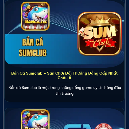
Bắn Cá Sumclub – Sân Chơi Đổi Thưởng Đẳng Cấp Nhất
Châu Á
Bắn cá Sumclub là một trong những cổng game uy tín hàng đầu
thị trường