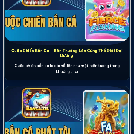
Cuộc Chiến Bắn Cá – Săn Thưởng Lớn Cùng Thế Giới Đại
Dương
Cuộc chiến bắn cá là cái nổi lên như một hiện tượng trong
khoảng thời