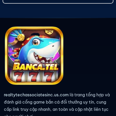
realtytechassociatesinc.us.com
là trang tổng hợp và
đánh giá cổng game bắn cá đổi thưởng uy tín, cung
cấp link truy cập nhanh, an toàn và cập nhật liên tục