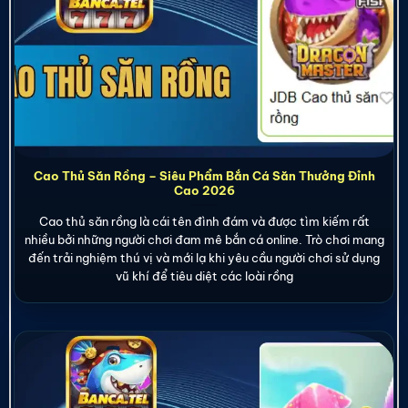
Cao Thủ Săn Rồng – Siêu Phẩm Bắn Cá Săn Thưởng Đỉnh
Cao 2026
Cao thủ săn rồng là cái tên đình đám và được tìm kiếm rất
nhiều bởi những người chơi đam mê bắn cá online. Trò chơi mang
đến trải nghiệm thú vị và mới lạ khi yêu cầu người chơi sử dụng
vũ khí để tiêu diệt các loài rồng