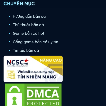
CHUYÊN MỤC
Hướng dẫn bắn cá
Thủ thuật bắn cá
Game bắn cá hot
Cổng game bắn cá uy tín
Tin tức bắn cá