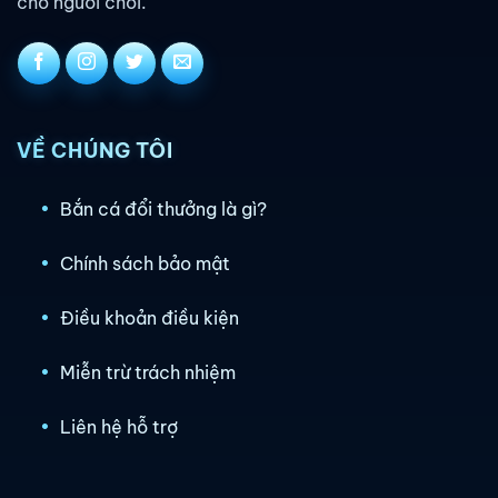
cho người chơi.
VỀ CHÚNG TÔI
Bắn cá đổi thưởng là gì?
Chính sách bảo mật
Điều khoản điều kiện
Miễn trừ trách nhiệm
Liên hệ hỗ trợ