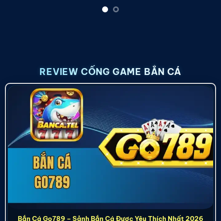
REVIEW CỔNG GAME BẮN CÁ
Bắn Cá Go789 – Sảnh Bắn Cá Được Yêu Thích Nhất 2026