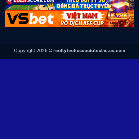
Copyright 2026 ©
realtytechassociatesinc.us.com