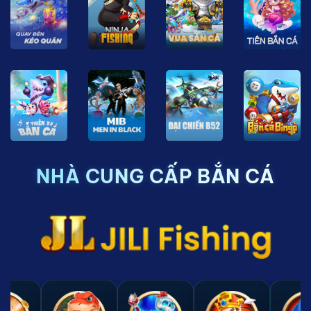
NHÀ CUNG CẤP BẮN CÁ