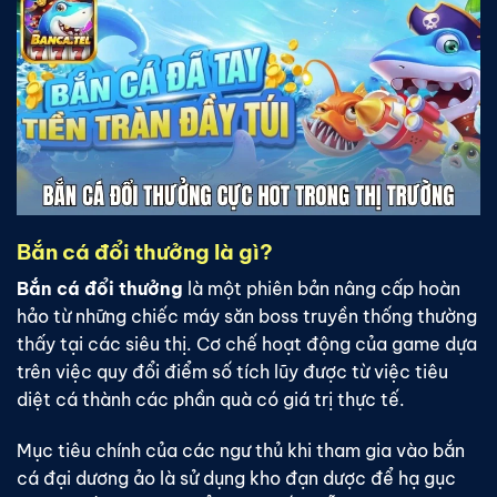
Bắn cá đổi thưởng là gì?
Bắn cá đổi thưởng
là một phiên bản nâng cấp hoàn
hảo từ những chiếc máy săn boss truyền thống thường
thấy tại các siêu thị. Cơ chế hoạt động của game dựa
trên việc quy đổi điểm số tích lũy được từ việc tiêu
diệt cá thành các phần quà có giá trị thực tế.
Mục tiêu chính của các ngư thủ khi tham gia vào bắn
cá đại dương ảo là sử dụng kho đạn dược để hạ gục