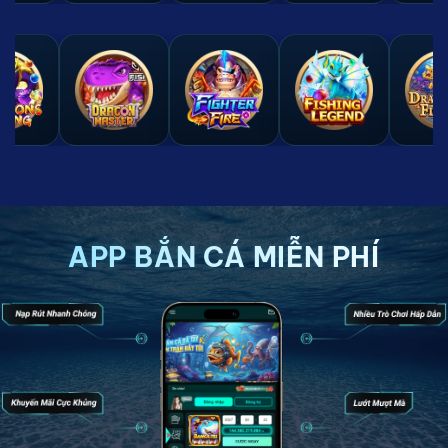
APP BẮN CÁ MIỄN PHÍ