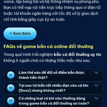
voice, lập bang hội và hệ thống nhiệm vụ phong phú.
Bạn có thể nạp rút tiền trực tiếp thông qua ví điện tử
hoặc tài khoản ngân hàng với tốc độ xử lý giao dịch
chỉ tính bằng giây cực kỳ an toàn.
Xem thêm
FAQs về game bắn cá online đổi thưởng
Trong quá trình trải nghiệm
bắn cá đổi thưởng uy tín
không ít người chơi có những thắc mắc như sau:
Làm thế nào để đổi số điểm bắn được
thành tiền thật?
Tại sao tôi bắn rất nhiều đạn vào cá lớn
(Boss) nhưng không chết?
Có những loại vũ khí nào thường dùng
trong
game bắn cá đổi thưởng
an toàn?