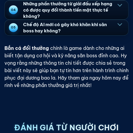
Những phần thưởng từ giải đấu xếp hạng
có được quy đổi thành tiền mặt thực tế
không?
Chế độ AI mới có gây khó khăn khi săn
boss hay không?
Bắn cá đổi thưởng
chính là game dành cho những ai
biết tận dụng cơ hội và kỹ năng săn boss đỉnh cao. Hy
vọng rằng những thông tin chi tiết được chia sẻ trong
bài viết này sẽ giúp bạn tự tin hơn trên hành trình chinh
phục đại dương bao la. Hãy tham gia ngay hôm nay để
rinh về những phần thưởng giá trị nhất!
ĐÁNH GIÁ TỪ NGƯỜI CHƠI