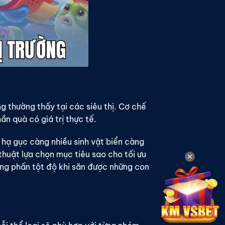
 thường thấy tại các siêu thị. Cơ chế
n quà có giá trị thực tế.
 hạ gục càng nhiều sinh vật biển càng
 thuật lựa chọn mục tiêu sao cho tối ưu
✕
ng phấn tột độ khi săn được những con