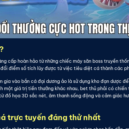
?
ng cấp hoàn hảo từ những chiếc máy săn boss truyền thống
i điểm số tích lũy được từ việc tiêu diệt cá thành các phầ
m gia vào bắn cá đại dương ảo là sử dụng kho đạn dược để
nh một giá trị tiền thưởng khác nhau, bet thủ phải có chiến
ừ đồ họa 3D sắc nét, âm thanh sống động và cảm giác hư
cá trực tuyến đáng thử nhất