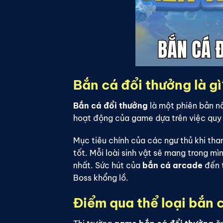
Bắn cá đổi thưởng là gì
Bắn cá đổi thưởng
là một phiên bản nâ
hoạt động của game dựa trên việc quy đổ
Mục tiêu chính của các ngư thủ khi tha
tốt. Mỗi loài sinh vật sẽ mang trong mì
nhất. Sức hút của
bắn cá arcade
đến t
Boss khổng lồ.
Điểm qua thể loại bắn 