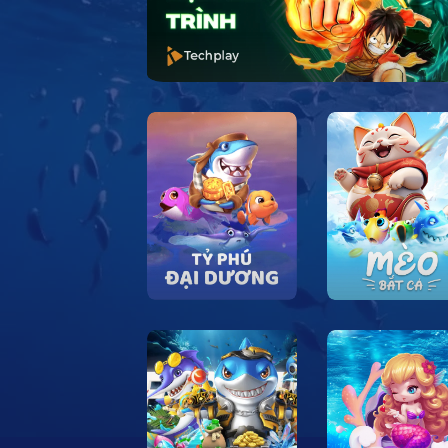
CHƠI NGAY