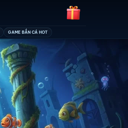
GAME BẮN CÁ HOT