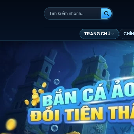
Bỏ
qua
nội
dung
TRANG CHỦ
CHÍ