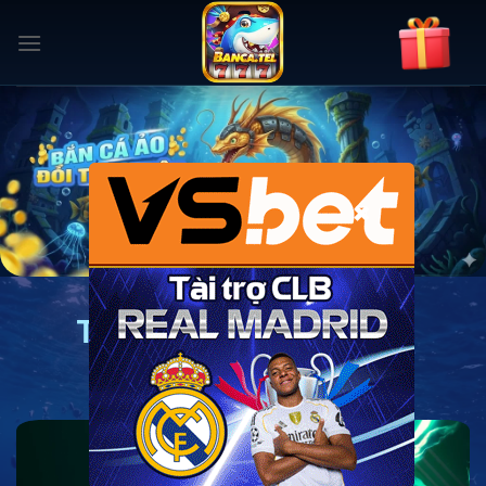
Bỏ
qua
nội
dung
×
TOP NHÀ CÁI BẮN CÁ
HOT GAMES