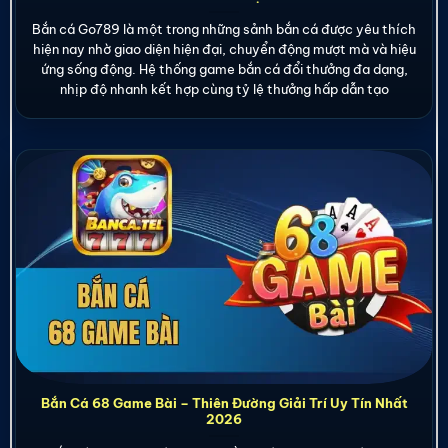
Bắn cá Go789 là một trong những sảnh bắn cá được yêu thích
hiện nay nhờ giao diện hiện đại, chuyển động mượt mà và hiệu
ứng sống động. Hệ thống game bắn cá đổi thưởng đa dạng,
nhịp độ nhanh kết hợp cùng tỷ lệ thưởng hấp dẫn tạo
Bắn Cá 68 Game Bài – Thiên Đường Giải Trí Uy Tín Nhất
2026