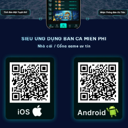
SIÊU ỨNG DỤNG BẮN CÁ MIỄN PHÍ
Nhà cái / Cổng game uy tín