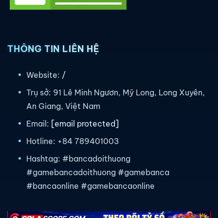
THÔNG TIN LIÊN HỆ
Website:
/
Trụ sở: 91 Lê Minh Ngươn, Mỹ Long, Long Xuyên,
An Giang, Việt Nam
Email:
[email protected]
Hotline: +84 789401003
Hashtag: #bancadoithuong
#gamebancadoithuong #gamebanca
#bancaonline #gamebancaonline