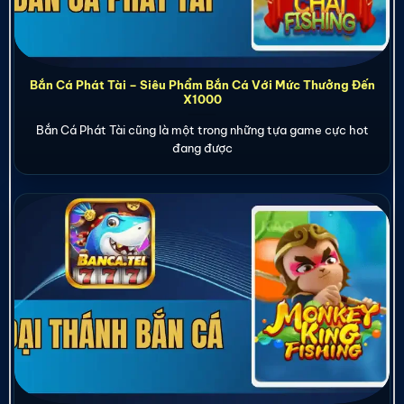
Bắn Cá Phát Tài – Siêu Phẩm Bắn Cá Với Mức Thưởng Đến
X1000
Bắn Cá Phát Tài cũng là một trong những tựa game cực hot
đang được