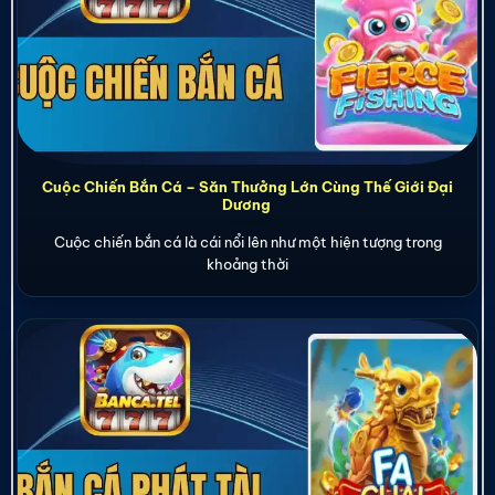
Cuộc Chiến Bắn Cá – Săn Thưởng Lớn Cùng Thế Giới Đại
Dương
Cuộc chiến bắn cá là cái nổi lên như một hiện tượng trong
khoảng thời