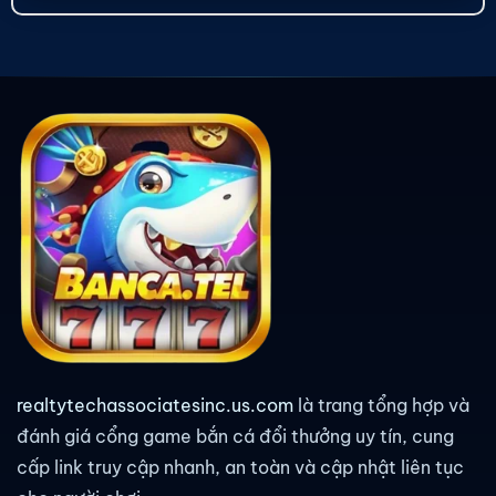
realtytechassociatesinc.us.com
là trang tổng hợp và
đánh giá cổng game bắn cá đổi thưởng uy tín, cung
cấp link truy cập nhanh, an toàn và cập nhật liên tục