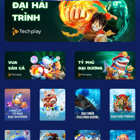
CHƠI NGAY
CHƠI NGAY
CHƠI NGAY