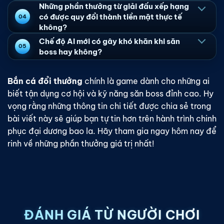
Những phần thưởng từ giải đấu xếp hạng
có được quy đổi thành tiền mặt thực tế
không?
Chế độ AI mới có gây khó khăn khi săn
boss hay không?
Bắn cá đổi thưởng
chính là game dành cho những ai
biết tận dụng cơ hội và kỹ năng săn boss đỉnh cao. Hy
vọng rằng những thông tin chi tiết được chia sẻ trong
bài viết này sẽ giúp bạn tự tin hơn trên hành trình chinh
phục đại dương bao la. Hãy tham gia ngay hôm nay để
rinh về những phần thưởng giá trị nhất!
ĐÁNH GIÁ TỪ NGƯỜI CHƠI