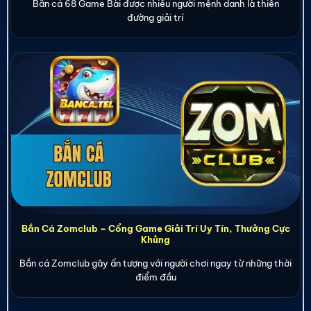
Bắn cá 68 Game Bài được nhiều người mệnh danh là thiên
đường giải trí
Bắn Cá Zomclub – Cổng Game Giải Trí Uy Tín, Thưởng Cực
Khủng
Bắn cá Zomclub gây ấn tượng với người chơi ngay từ những thời
điểm đầu