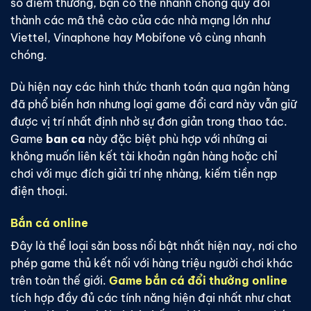
số điểm thưởng, bạn có thể nhanh chóng quy đổi
thành các mã thẻ cào của các nhà mạng lớn như
Viettel, Vinaphone hay Mobifone vô cùng nhanh
chóng.
Dù hiện nay các hình thức thanh toán qua ngân hàng
đã phổ biến hơn nhưng loại game đổi card này vẫn giữ
được vị trí nhất định nhờ sự đơn giản trong thao tác.
Game
ban ca
này đặc biệt phù hợp với những ai
không muốn liên kết tài khoản ngân hàng hoặc chỉ
chơi với mục đích giải trí nhẹ nhàng, kiếm tiền nạp
điện thoại.
Bắn cá online
Đây là thể loại săn boss nổi bật nhất hiện nay, nơi cho
phép game thủ kết nối với hàng triệu người chơi khác
trên toàn thế giới.
Game bắn cá đổi thưởng online
tích hợp đầy đủ các tính năng hiện đại nhất như chat