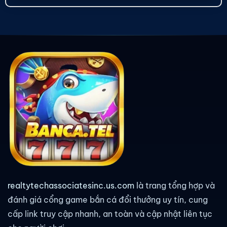
realtytechassociatesinc.us.com
là trang tổng hợp và
đánh giá cổng game bắn cá đổi thưởng uy tín, cung
cấp link truy cập nhanh, an toàn và cập nhật liên tục