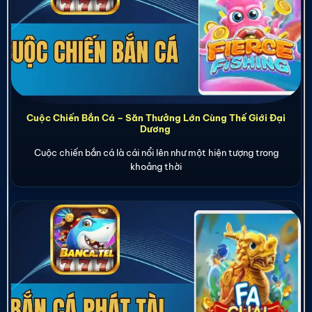
Cuộc Chiến Bắn Cá – Săn Thưởng Lớn Cùng Thế Giới Đại
Dương
Cuộc chiến bắn cá là cái nổi lên như một hiện tượng trong
khoảng thời