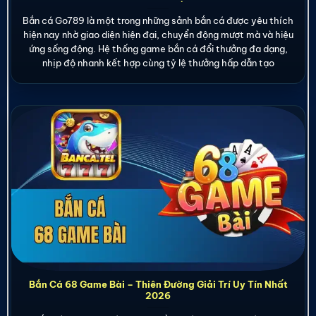
Bắn cá Go789 là một trong những sảnh bắn cá được yêu thích
hiện nay nhờ giao diện hiện đại, chuyển động mượt mà và hiệu
ứng sống động. Hệ thống game bắn cá đổi thưởng đa dạng,
nhịp độ nhanh kết hợp cùng tỷ lệ thưởng hấp dẫn tạo
Bắn Cá 68 Game Bài – Thiên Đường Giải Trí Uy Tín Nhất
2026