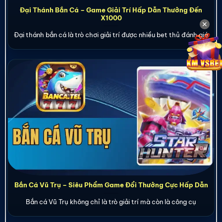
Đại Thánh Bắn Cá – Game Giải Trí Hấp Dẫn Thưởng Đến
X1000
✕
Đại thánh bắn cá là trò chơi giải trí được nhiều bet thủ đánh giá
Bắn Cá Vũ Trụ – Siêu Phẩm Game Đổi Thưởng Cực Hấp Dẫn
Bắn cá Vũ Trụ không chỉ là trò giải trí mà còn là công cụ