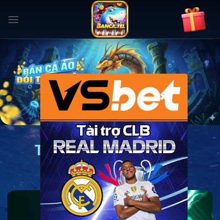
Bỏ
qua
nội
dung
×
TOP NHÀ CÁI BẮN CÁ
HOT GAMES