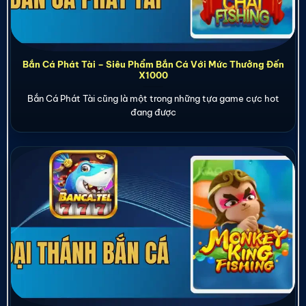
Bắn Cá Phát Tài – Siêu Phẩm Bắn Cá Với Mức Thưởng Đến
X1000
Bắn Cá Phát Tài cũng là một trong những tựa game cực hot
đang được