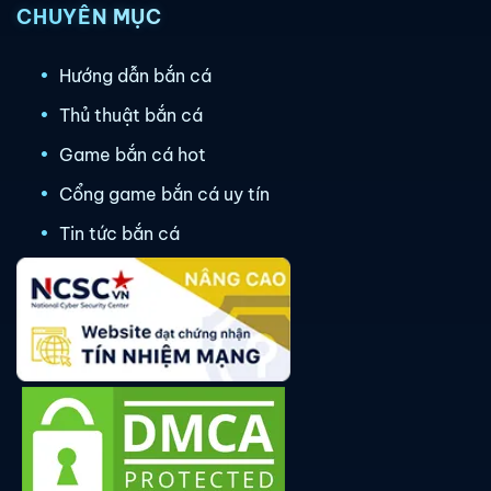
CHUYÊN MỤC
Hướng dẫn bắn cá
Thủ thuật bắn cá
Game bắn cá hot
Cổng game bắn cá uy tín
Tin tức bắn cá