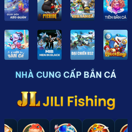
NHÀ CUNG CẤP BẮN CÁ