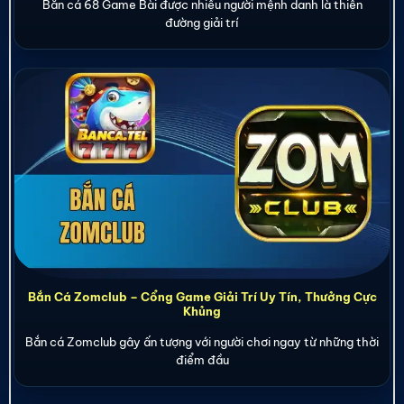
Bắn cá 68 Game Bài được nhiều người mệnh danh là thiên
đường giải trí
Bắn Cá Zomclub – Cổng Game Giải Trí Uy Tín, Thưởng Cực
Khủng
Bắn cá Zomclub gây ấn tượng với người chơi ngay từ những thời
điểm đầu