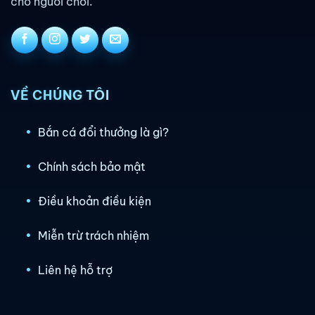
cho người chơi.
VỀ CHÚNG TÔI
Bắn cá đổi thưởng là gì?
Chính sách bảo mật
Điều khoản điều kiện
Miễn trừ trách nhiệm
Liên hệ hỗ trợ