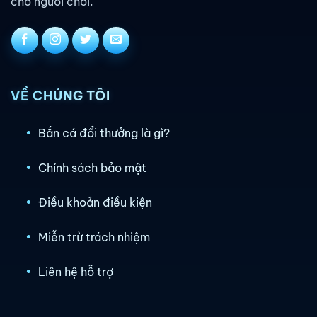
cho người chơi.
VỀ CHÚNG TÔI
Bắn cá đổi thưởng là gì?
Chính sách bảo mật
Điều khoản điều kiện
Miễn trừ trách nhiệm
Liên hệ hỗ trợ