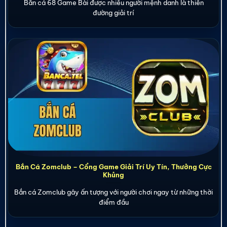
Bắn cá 68 Game Bài được nhiều người mệnh danh là thiên
đường giải trí
Bắn Cá Zomclub – Cổng Game Giải Trí Uy Tín, Thưởng Cực
Khủng
Bắn cá Zomclub gây ấn tượng với người chơi ngay từ những thời
điểm đầu