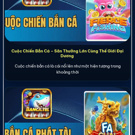
Cuộc Chiến Bắn Cá – Săn Thưởng Lớn Cùng Thế Giới Đại
Dương
Cuộc chiến bắn cá là cái nổi lên như một hiện tượng trong
khoảng thời