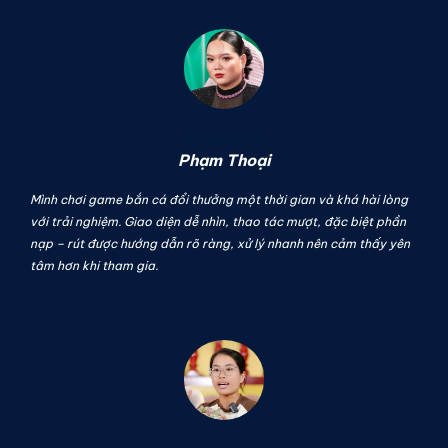
Phạm Thoại
 khá
Mình chơi game bắn cá đổi thưởng một thời gian và khá hài lòng
 nên
với trải nghiệm. Giao diện dễ nhìn, thao tác mượt, đặc biệt phần
nạp – rút được hướng dẫn rõ ràng, xử lý nhanh nên cảm thấy yên
tâm hơn khi tham gia.