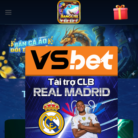
Bỏ
qua
nội
dung
×
TOP NHÀ CÁI BẮN CÁ
HOT GAMES