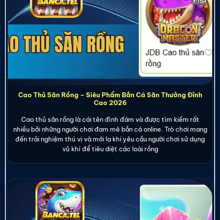
Cao Thủ Săn Rồng – Siêu Phẩm Bắn Cá Săn Thưởng Đỉnh
Cao 2026
Cao thủ săn rồng là cái tên đình đám và được tìm kiếm rất
nhiều bởi những người chơi đam mê bắn cá online. Trò chơi mang
đến trải nghiệm thú vị và mới lạ khi yêu cầu người chơi sử dụng
vũ khí để tiêu diệt các loài rồng