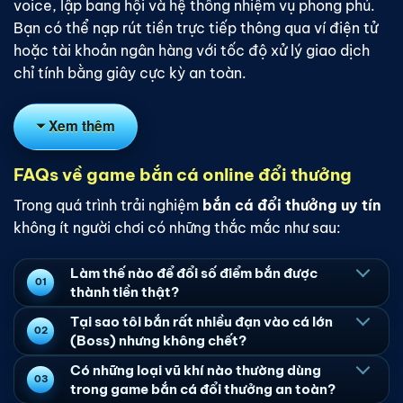
voice, lập bang hội và hệ thống nhiệm vụ phong phú.
Bạn có thể nạp rút tiền trực tiếp thông qua ví điện tử
hoặc tài khoản ngân hàng với tốc độ xử lý giao dịch
chỉ tính bằng giây cực kỳ an toàn.
Xem thêm
FAQs về game bắn cá online đổi thưởng
Trong quá trình trải nghiệm
bắn cá đổi thưởng uy tín
không ít người chơi có những thắc mắc như sau:
Làm thế nào để đổi số điểm bắn được
thành tiền thật?
Tại sao tôi bắn rất nhiều đạn vào cá lớn
(Boss) nhưng không chết?
Có những loại vũ khí nào thường dùng
trong
game bắn cá đổi thưởng
an toàn?