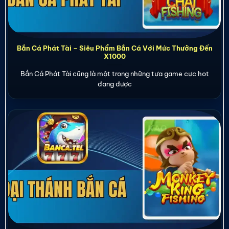
Bắn Cá Phát Tài – Siêu Phẩm Bắn Cá Với Mức Thưởng Đến
X1000
Bắn Cá Phát Tài cũng là một trong những tựa game cực hot
đang được