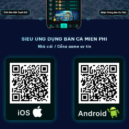
SIÊU ỨNG DỤNG BẮN CÁ MIỄN PHÍ
Nhà cái / Cổng game uy tín