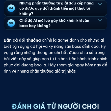
Những phần thưởng từ giải đấu xếp hạng
có được quy đổi thành tiền mặt thực tế
không?
Chế độ AI mới có gây khó khăn khi săn
boss hay không?
Bắn cá đổi thưởng
chính là game dành cho những ai
biết tận dụng cơ hội và kỹ năng săn boss đỉnh cao. Hy
vọng rằng những thông tin chi tiết được chia sẻ trong
bài viết này sẽ giúp bạn tự tin hơn trên hành trình chinh
phục đại dương bao la. Hãy tham gia ngay hôm nay để
rinh về những phần thưởng giá trị nhất!
ĐÁNH GIÁ TỪ NGƯỜI CHƠI