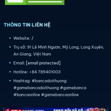
THÔNG TIN LIÊN HỆ
Website:
/
Trụ sở: 91 Lê Minh Ngươn, Mỹ Long, Long Xuyên,
An Giang, Việt Nam
Email:
[email protected]
Hotline: +84 789401003
Hashtag: #bancadoithuong
#gamebancadoithuong #gamebanca
#bancaonline #gamebancaonline