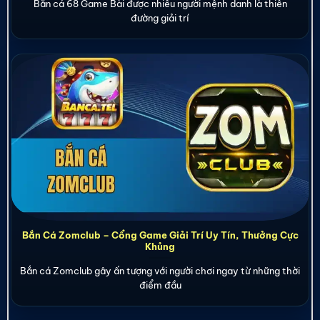
Bắn cá 68 Game Bài được nhiều người mệnh danh là thiên
đường giải trí
Bắn Cá Zomclub – Cổng Game Giải Trí Uy Tín, Thưởng Cực
Khủng
Bắn cá Zomclub gây ấn tượng với người chơi ngay từ những thời
điểm đầu