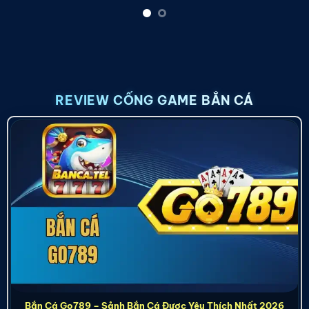
REVIEW CỔNG GAME BẮN CÁ
Bắn Cá Go789 – Sảnh Bắn Cá Được Yêu Thích Nhất 2026