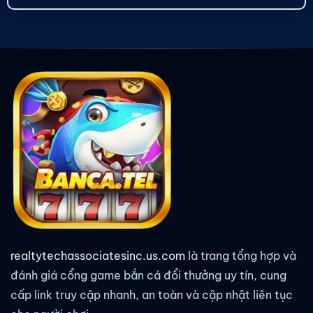
realtytechassociatesinc.us.com
là trang tổng hợp và
đánh giá cổng game bắn cá đổi thưởng uy tín, cung
cấp link truy cập nhanh, an toàn và cập nhật liên tục