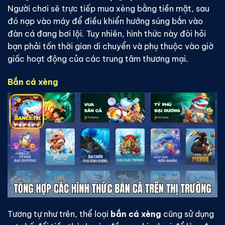
Người chơi sẽ trực tiếp mua xèng bằng tiền mặt, sau
đó nạp vào máy để điều khiển hướng súng bắn vào
đàn cá đang bơi lội. Tuy nhiên, hình thức này đòi hỏi
bạn phải tốn thời gian di chuyển và phụ thuộc vào giờ
giấc hoạt động của các trung tâm thương mại.
Bắn cá xèng
Tương tự như trên, thể loại
bắn cá xèng
cũng sử dụng