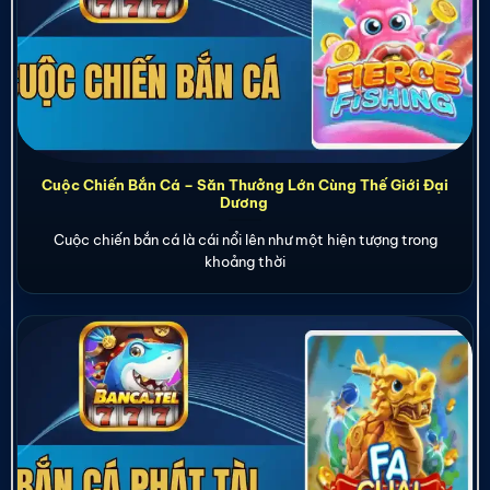
Cuộc Chiến Bắn Cá – Săn Thưởng Lớn Cùng Thế Giới Đại
Dương
Cuộc chiến bắn cá là cái nổi lên như một hiện tượng trong
khoảng thời