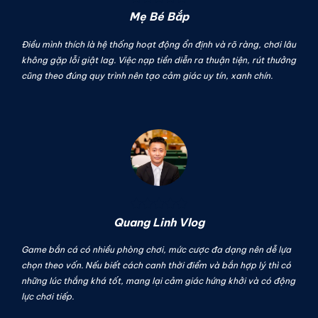
Mẹ Bé Bắp
ết
ác
Điều mình thích là hệ thống hoạt động ổn định và rõ ràng, chơi lâu
ải
không gặp lỗi giật lag. Việc nạp tiền diễn ra thuận tiện, rút thưởng
cũng theo đúng quy trình nên tạo cảm giác uy tín, xanh chín.
Quang Linh Vlog
ng ổn
Game bắn cá có nhiều phòng chơi, mức cược đa dạng nên dễ lựa
hiến
chọn theo vốn. Nếu biết cách canh thời điểm và bắn hợp lý thì có
những lúc thắng khá tốt, mang lại cảm giác hứng khởi và có động
lực chơi tiếp.