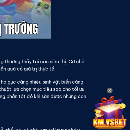
 thường thấy tại các siêu thị. Cơ chế
n quà có giá trị thực tế.
 hạ gục càng nhiều sinh vật biển càng
 thuật lựa chọn mục tiêu sao cho tối ưu
✕
ng phấn tột độ khi săn được những con