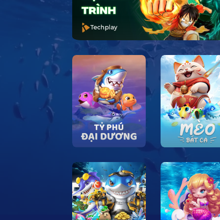
CHƠI NGAY