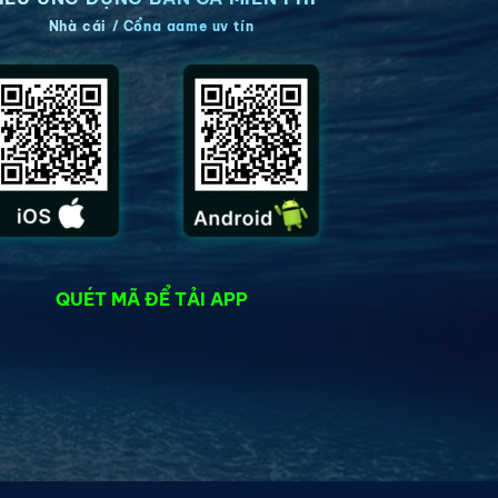
Nhà cái / Cổng game uy tín
QUÉT MÃ ĐỂ TẢI APP