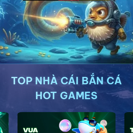
TOP NHÀ CÁI BẮN CÁ
HOT GAMES