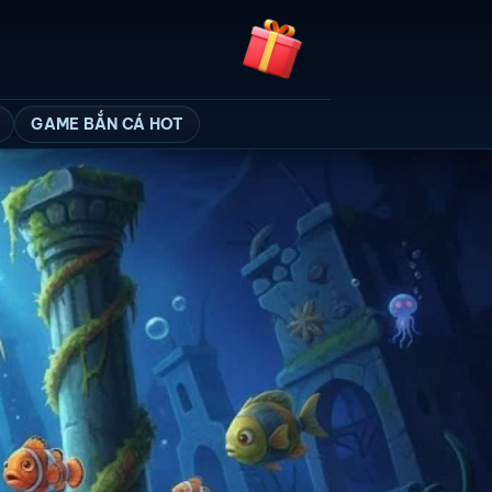
GAME BẮN CÁ HOT