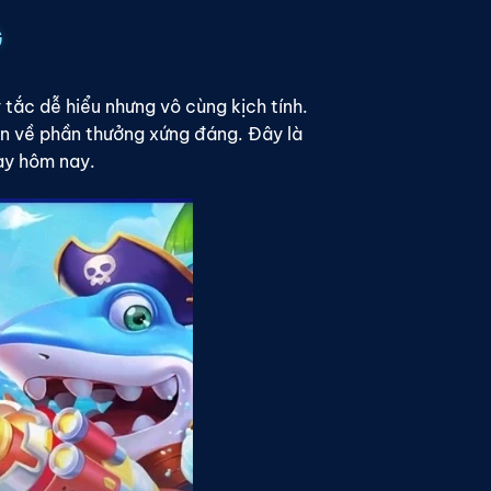
G
ắc dễ hiểu nhưng vô cùng kịch tính.
hận về phần thưởng xứng đáng. Đây là
ay hôm nay.