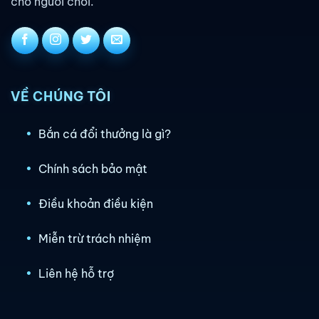
cho người chơi.
VỀ CHÚNG TÔI
Bắn cá đổi thưởng là gì?
Chính sách bảo mật
Điều khoản điều kiện
Miễn trừ trách nhiệm
Liên hệ hỗ trợ