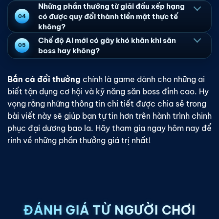
Những phần thưởng từ giải đấu xếp hạng
có được quy đổi thành tiền mặt thực tế
không?
Chế độ AI mới có gây khó khăn khi săn
boss hay không?
Bắn cá đổi thưởng
chính là game dành cho những ai
biết tận dụng cơ hội và kỹ năng săn boss đỉnh cao. Hy
vọng rằng những thông tin chi tiết được chia sẻ trong
bài viết này sẽ giúp bạn tự tin hơn trên hành trình chinh
phục đại dương bao la. Hãy tham gia ngay hôm nay để
rinh về những phần thưởng giá trị nhất!
ĐÁNH GIÁ TỪ NGƯỜI CHƠI