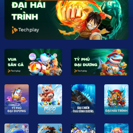
CHƠI NGAY
CHƠI NGAY
CHƠI NGAY