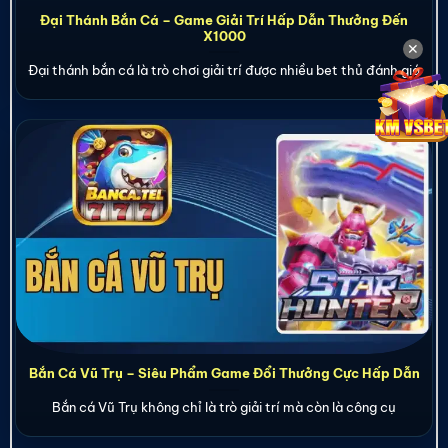
Đại Thánh Bắn Cá – Game Giải Trí Hấp Dẫn Thưởng Đến
X1000
✕
Đại thánh bắn cá là trò chơi giải trí được nhiều bet thủ đánh giá
Bắn Cá Vũ Trụ – Siêu Phẩm Game Đổi Thưởng Cực Hấp Dẫn
Bắn cá Vũ Trụ không chỉ là trò giải trí mà còn là công cụ