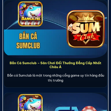
Bắn Cá Sumclub – Sân Chơi Đổi Thưởng Đẳng Cấp Nhất
Châu Á
Bắn cá Sumclub là một trong những cổng game uy tín hàng đầu
thị trường