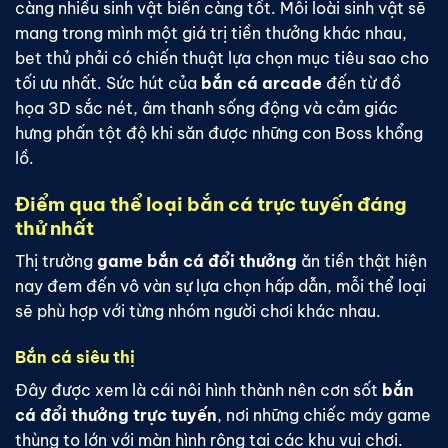
càng nhiều sinh vật biển càng tốt. Mỗi loài sinh vật sẽ
mang trong mình một giá trị tiền thưởng khác nhau,
bet thủ phải có chiến thuật lựa chọn mục tiêu sao cho
tối ưu nhất. Sức hút của
bắn cá arcade
đến từ đồ
họa 3D sắc nét, âm thanh sống động và cảm giác
hưng phấn tột độ khi săn được những con Boss khổng
lồ.
Điểm qua thể loại bắn cá trực tuyến đáng
thử nhất
Thị trường
game bắn cá đổi thưởng
ăn tiền thật hiện
nay đem đến vô vàn sự lựa chọn hấp dẫn, mỗi thể loại
sẽ phù hợp với từng nhóm người chơi khác nhau.
Bắn cá siêu thị
Đây được xem là cái nôi hình thành nên cơn sốt
bắn
cá đổi thưởng trực tuyến
, nơi những chiếc máy game
thùng to lớn với màn hình rộng tại các khu vui chơi.