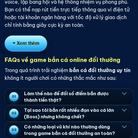
voice, lập bang hội và hệ thống nhiệm vụ phong phú.
Bạn có thể nạp rút tiền trực tiếp thông qua ví điện tử
hoặc tài khoản ngân hàng với tốc độ xử lý giao dịch
chỉ tính bằng giây cực kỳ an toàn.
Xem thêm
FAQs về game bắn cá online đổi thưởng
Trong quá trình trải nghiệm
bắn cá đổi thưởng uy tín
không ít người chơi có những thắc mắc như sau:
Làm thế nào để đổi số điểm bắn được
thành tiền thật?
Tại sao tôi bắn rất nhiều đạn vào cá lớn
(Boss) nhưng không chết?
Có những loại vũ khí nào thường dùng
trong
game bắn cá đổi thưởng
an toàn?