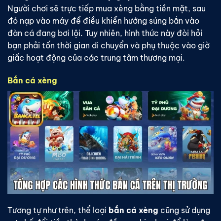
Người chơi sẽ trực tiếp mua xèng bằng tiền mặt, sau
đó nạp vào máy để điều khiển hướng súng bắn vào
đàn cá đang bơi lội. Tuy nhiên, hình thức này đòi hỏi
bạn phải tốn thời gian di chuyển và phụ thuộc vào giờ
giấc hoạt động của các trung tâm thương mại.
Bắn cá xèng
Tương tự như trên, thể loại
bắn cá xèng
cũng sử dụng