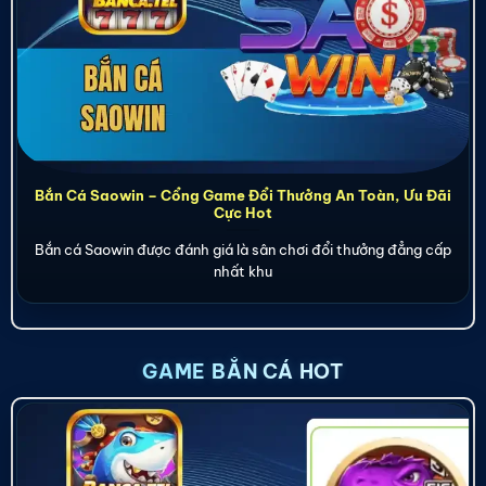
Bắn Cá Saowin – Cổng Game Đổi Thưởng An Toàn, Ưu Đãi
Cực Hot
Bắn cá Saowin được đánh giá là sân chơi đổi thưởng đẳng cấp
nhất khu
GAME BẮN CÁ HOT