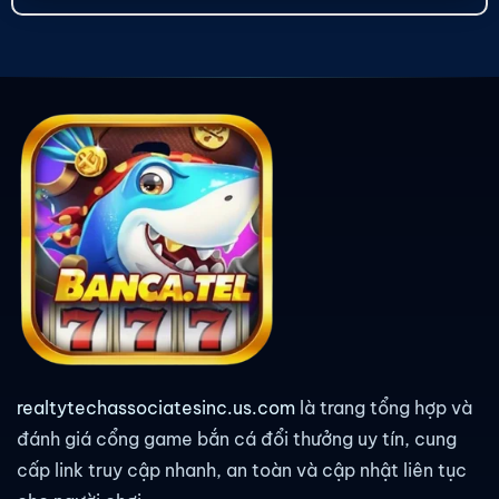
realtytechassociatesinc.us.com
là trang tổng hợp và
đánh giá cổng game bắn cá đổi thưởng uy tín, cung
cấp link truy cập nhanh, an toàn và cập nhật liên tục