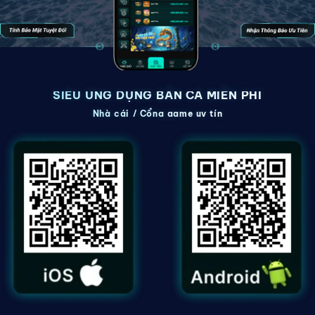
SIÊU ỨNG DỤNG BẮN CÁ MIỄN PHÍ
Nhà cái / Cổng game uy tín