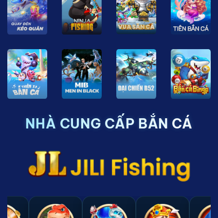
NHÀ CUNG CẤP BẮN CÁ