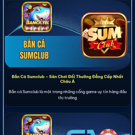
Bắn Cá Sumclub – Sân Chơi Đổi Thưởng Đẳng Cấp Nhất
Châu Á
Bắn cá Sumclub là một trong những cổng game uy tín hàng đầu
thị trường