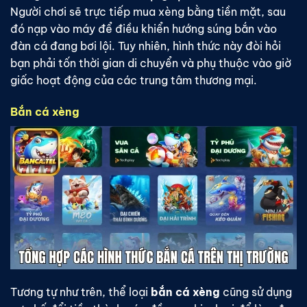
Người chơi sẽ trực tiếp mua xèng bằng tiền mặt, sau
đó nạp vào máy để điều khiển hướng súng bắn vào
đàn cá đang bơi lội. Tuy nhiên, hình thức này đòi hỏi
bạn phải tốn thời gian di chuyển và phụ thuộc vào giờ
giấc hoạt động của các trung tâm thương mại.
Bắn cá xèng
Tương tự như trên, thể loại
bắn cá xèng
cũng sử dụng