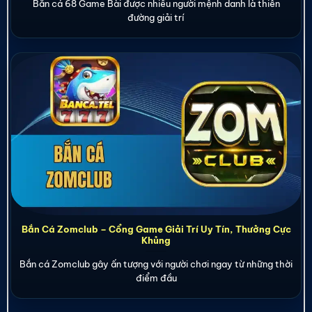
Bắn cá 68 Game Bài được nhiều người mệnh danh là thiên
đường giải trí
Bắn Cá Zomclub – Cổng Game Giải Trí Uy Tín, Thưởng Cực
Khủng
Bắn cá Zomclub gây ấn tượng với người chơi ngay từ những thời
điểm đầu