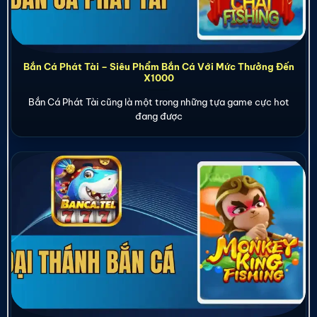
Bắn Cá Phát Tài – Siêu Phẩm Bắn Cá Với Mức Thưởng Đến
X1000
Bắn Cá Phát Tài cũng là một trong những tựa game cực hot
đang được