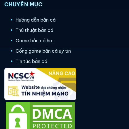
CHUYÊN MỤC
Hướng dẫn bắn cá
Thủ thuật bắn cá
Game bắn cá hot
Cổng game bắn cá uy tín
Tin tức bắn cá