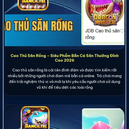
Cao Thủ Săn Rồng – Siêu Phẩm Bắn Cá Săn Thưởng Đỉnh
Cao 2026
Cao thủ săn rồng là cái tên đình đám và được tìm kiếm rất
nhiều bởi những người chơi đam mê bắn cá online. Trò chơi mang
đến trải nghiệm thú vị và mới lạ khi yêu cầu người chơi sử dụng
vũ khí để tiêu diệt các loài rồng