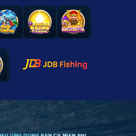
IÊU ỨNG DỤNG BẮN CÁ MIỄN PHÍ