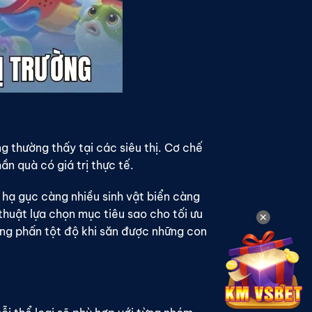
 thường thấy tại các siêu thị. Cơ chế
n quà có giá trị thực tế.
 hạ gục càng nhiều sinh vật biển càng
 thuật lựa chọn mục tiêu sao cho tối ưu
✕
ng phấn tột độ khi săn được những con