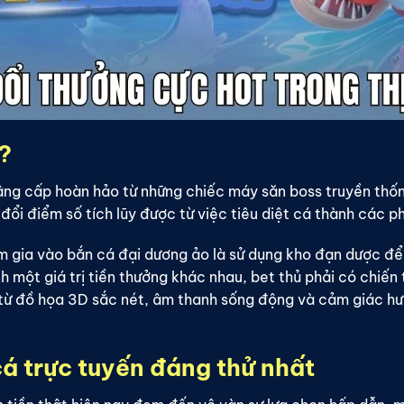
?
ng cấp hoàn hảo từ những chiếc máy săn boss truyền thống
i điểm số tích lũy được từ việc tiêu diệt cá thành các phầ
m gia vào bắn cá đại dương ảo là sử dụng kho đạn dược để
nh một giá trị tiền thưởng khác nhau, bet thủ phải có chiến
ừ đồ họa 3D sắc nét, âm thanh sống động và cảm giác hư
cá trực tuyến đáng thử nhất