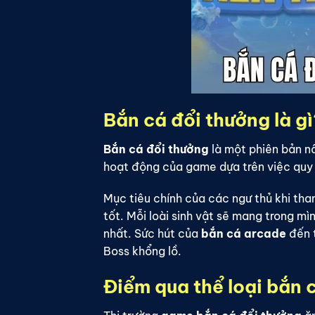
Bắn cá đổi thưởng là gì
Bắn cá đổi thưởng
là một phiên bản nâ
hoạt động của game dựa trên việc quy đổ
Mục tiêu chính của các ngư thủ khi tha
tốt. Mỗi loài sinh vật sẽ mang trong mì
nhất. Sức hút của
bắn cá arcade
đến t
Boss khổng lồ.
Điểm qua thể loại bắn 