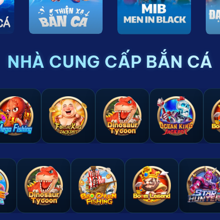
NHÀ CUNG CẤP BẮN CÁ