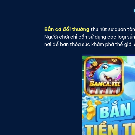
Bắn cá đổi thưởng
thu hút sự quan tâ
Người chơi chỉ cần sử dụng các loại sún
nơi để bạn thỏa sức khám phá thế giới