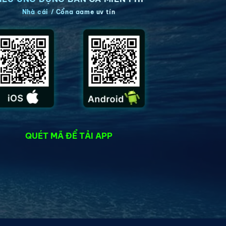
Nhà cái / Cổng game uy tín
QUÉT MÃ ĐỂ TẢI APP