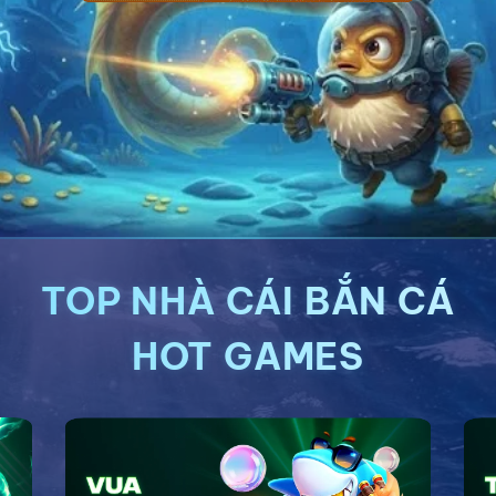
TOP NHÀ CÁI BẮN CÁ
HOT GAMES